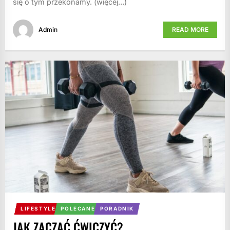
się o tym przekonamy. (więcej…)
Admin
READ MORE
LIFESTYLE
POLECANE
PORADNIK
JAK ZACZĄĆ ĆWICZYĆ?