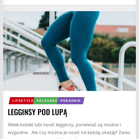
LIFESTYLE
POLECANE
PORADNIK
LEGGINSY POD LUPĄ
Wiele kobiet lubi nosić legginsy, ponieważ są modne i
wygodne. Ale czy można je nosić na każdą okazję? Zaraz