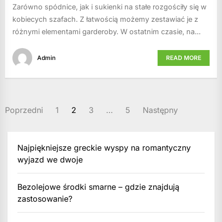
Zarówno spódnice, jak i sukienki na stałe rozgościły się w
kobiecych szafach. Z łatwością możemy zestawiać je z
różnymi elementami garderoby. W ostatnim czasie, na...
Admin
READ MORE
STRONICOWANIE
Poprzedni
1
2
3
…
5
Następny
WPISÓW
Najpiękniejsze greckie wyspy na romantyczny
wyjazd we dwoje
Bezolejowe środki smarne – gdzie znajdują
zastosowanie?