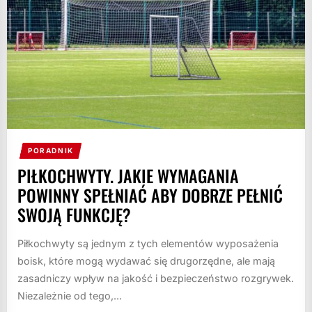
PORADNIK
PIŁKOCHWYTY. JAKIE WYMAGANIA
POWINNY SPEŁNIAĆ ABY DOBRZE PEŁNIĆ
SWOJĄ FUNKCJĘ?
Piłkochwyty są jednym z tych elementów wyposażenia
boisk, które mogą wydawać się drugorzędne, ale mają
zasadniczy wpływ na jakość i bezpieczeństwo rozgrywek.
Niezależnie od tego,...